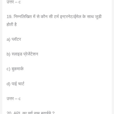
उत्तर – c
19. निम्नलिखित में से कौन सी टर्म इन्टरनेट/ईमेल के साथ जुडी
होती है
a) प्लॉटर
b) स्लाइड प्रेजेंटेशन
c) बुकमार्क
d) पाई चार्ट
उत्तर – c
20. APL का पूर्ण नाम बताईये ?