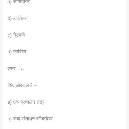
a) सॉफ्टवेयर
b) हार्डवेयर
c) नेटवर्क
d) फर्मवेयर
उत्तर – a
29. ओरेकल है –
a) एक प्रचालन तंत्र
b) शब्द संसाधन सॉफ्टवेयर