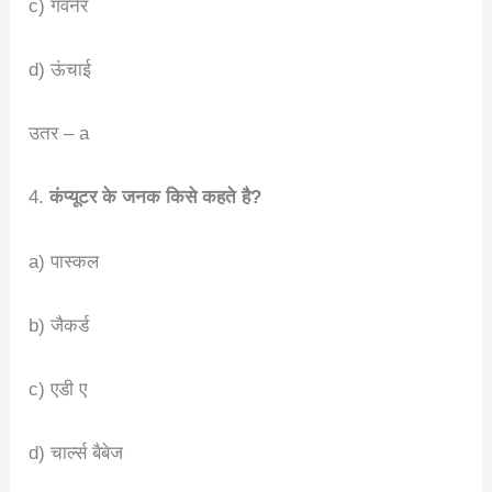
c) गवर्नर
d) ऊंचाई
उतर – a
4.
कंप्यूटर के जनक किसे कहते है?
a) पास्कल
b) जैकर्ड
c) एडी ए
d) चार्ल्स बैबेज