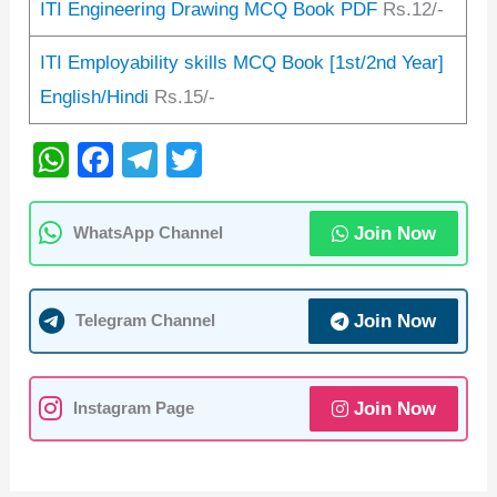
ITI Engineering Drawing MCQ Book PDF
Rs.12/-
ITI Employability skills MCQ Book [1st/2nd Year]
English/Hindi
Rs.15/-
W
F
T
T
h
a
el
wi
at
c
e
tt
Join Now
WhatsApp Channel
s
e
gr
er
A
b
a
Join Now
Telegram Channel
p
o
m
p
o
k
Join Now
Instagram Page