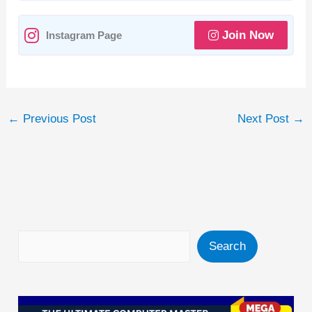
p
o
k
Join Now
Instagram Page
←
Previous Post
Next Post
→
Search
Search