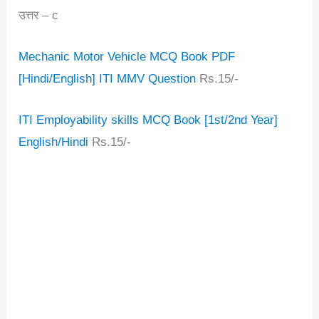
उत्तर – c
Mechanic Motor Vehicle MCQ Book PDF
[Hindi/English] ITI MMV Question
Rs.15/-
ITI Employability skills MCQ Book [1st/2nd Year]
English/Hindi
Rs.15/-